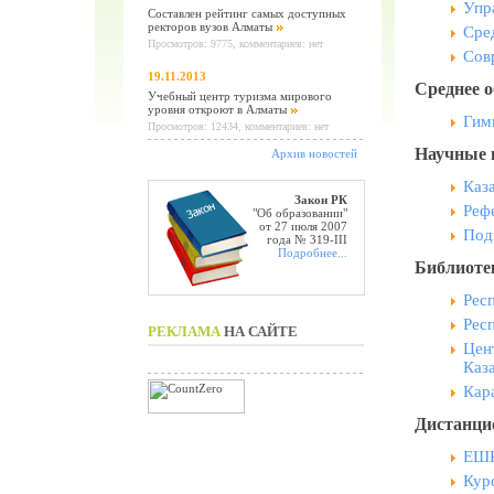
Упр
Составлен рейтинг самых доступных
ректоров вузов Алматы
Сре
Просмотров: 9775, комментариев: нет
Сов
19.11.2013
Среднее о
Учебный центр туризма мирового
уровня откроют в Алматы
Гим
Просмотров: 12434, комментариев: нет
Научные 
Архив новостей
Каз
Закон РК
Реф
"Об образовании"
от 27 июля 2007
Под
года № 319-III
Подробнее...
Библиоте
Рес
Рес
РЕКЛАМА
НА САЙТЕ
Цен
Каз
Кар
Дистанци
ЕШК
Кур