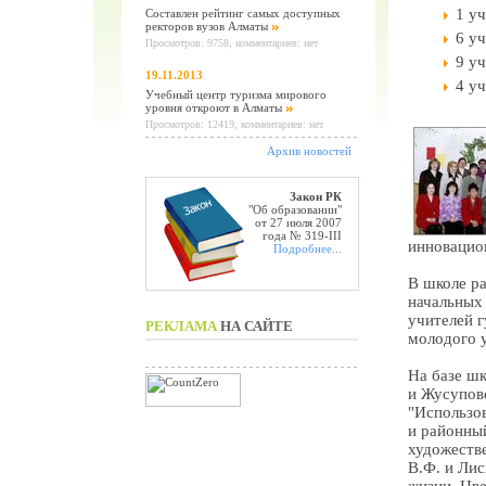
1 у
Составлен рейтинг самых доступных
ректоров вузов Алматы
6 у
Просмотров: 9758, комментариев: нет
9 у
19.11.2013
4 у
Учебный центр туризма мирового
уровня откроют в Алматы
Просмотров: 12419, комментариев: нет
Архив новостей
Закон РК
"Об образовании"
от 27 июля 2007
года № 319-III
инновацио
Подробнее...
В школе ра
начальных 
учителей г
РЕКЛАМА
НА САЙТЕ
молодого 
На базе ш
и Жусупово
"Использов
и районны
художеств
В.Ф. и Лис
жизни. Цве