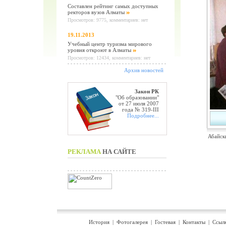
Составлен рейтинг самых доступных
ректоров вузов Алматы
Просмотров: 9775, комментариев: нет
19.11.2013
Учебный центр туризма мирового
уровня откроют в Алматы
Просмотров: 12434, комментариев: нет
Архив новостей
Закон РК
"Об образовании"
от 27 июля 2007
года № 319-III
Подробнее...
Абайск
РЕКЛАМА
НА САЙТЕ
История
|
Фотогалерея
|
Гостевая
|
Контакты
|
Ссыл