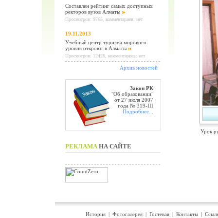
Составлен рейтинг самых доступных
ректоров вузов Алматы
Просмотров: 9765, комментариев: нет
19.11.2013
Учебный центр туризма мирового
уровня откроют в Алматы
Просмотров: 12426, комментариев: нет
Архив новостей
Закон РК
"Об образовании"
от 27 июля 2007
года № 319-III
Подробнее...
Урок р
РЕКЛАМА
НА САЙТЕ
История
|
Фотогалерея
|
Гостевая
|
Контакты
|
Ссыл