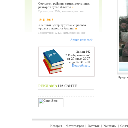
Составлен рейтинг самых доступных
ректоров вузов Алматы
Просмотров: 9764, комментариев: нет
19.11.2013
Учебный центр туризма мирового
уровня откроют в Алматы
Просмотров: 12425, комментариев: нет
Архив новостей
Закон РК
"Об образовании"
от 27 июля 2007
года № 319-III
Подробнее...
Предшк
РЕКЛАМА
НА САЙТЕ
История
|
Фотогалерея
|
Гостевая
|
Контакты
|
Ссыл