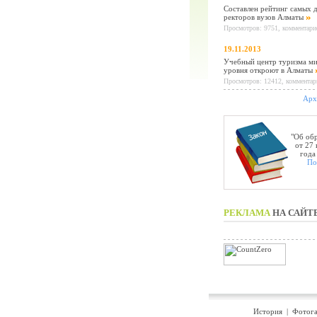
Составлен рейтинг самых 
ректоров вузов Алматы
Просмотров: 9751, комментарие
19.11.2013
Учебный центр туризма м
уровня откроют в Алматы
Просмотров: 12412, комментар
Арх
"Об об
от 27
года
По
РЕКЛАМА
НА САЙТ
История
|
Фотога