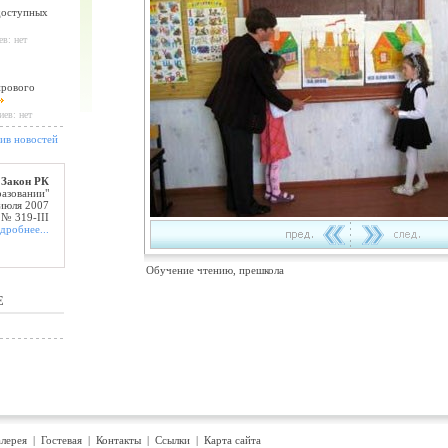
доступных
в: нет
ирового
иев: нет
ив новостей
Закон РК
разовании"
 июля 2007
 № 319-III
дробнее...
Обучение чтению, прешкола
Е
лерея
|
Гостевая
|
Контакты
|
Ссылки
|
Карта сайта