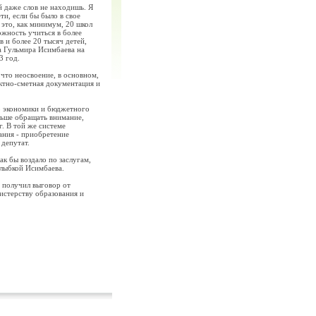
й даже слов не находишь. Я
ти, если бы было в свое
 это, как минимум, 20 школ
ожность учиться в более
в и более 20 тысяч детей,
са Гульмира Исимбаева на
3 год.
что неосвоение, в основном,
ектно-сметная документация и
р экономики и бюджетного
льше обращать внимание,
г. В той же системе
ания - приобретение
 депутат.
ак бы воздало по заслугам,
улыбкой Исимбаева.
в получил выговор от
истерству образования и