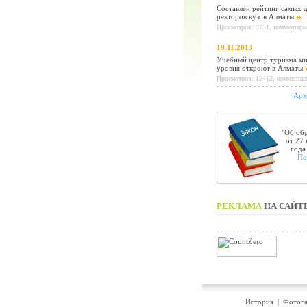
Составлен рейтинг самых 
ректоров вузов Алматы
Просмотров: 9751, комментарие
19.11.2013
Учебный центр туризма м
уровня откроют в Алматы
Просмотров: 12412, комментар
Арх
"Об об
от 27
года
По
РЕКЛАМА
НА САЙТ
История
|
Фотога