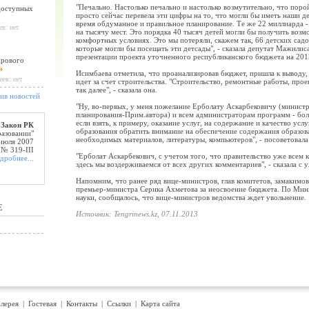
"Печально. Настолько печально и настолько возмутительно, что поро
доступных
просто сейчас перевела эти цифры на то, что могли бы иметь наши де
время обдуманное и правильное планирование. Те же 22 миллиарда -
в: нет
на тысячу мест. Это порядка 40 тысяч детей могли бы получить возм
комфортных условиях. Это мы потеряли, скажем так, 66 детских садо
которые могли бы посещать эти детсады", - сказала депутат Мажили
презентации проекта уточненного республиканского бюджета на 201
ирового
Исимбаева отметила, что проанализировав бюджет, пришла к выводу, 
иев: нет
идет за счет строительства. "Строительство, ремонтные работы, про
так далее", - сказала она.
ив новостей
"Ну, во-первых, у меня пожелание Ерболату Аскарбековичу (минист
планирования-Прим.автора) и всем администраторам программ - бо
если взять, к примеру, оказание услуг, на содержание и качество услу
Закон РК
образования обратить внимание на обеспечение содержания образов
разовании"
необходимых материалов, литературы, компьютеров", - посоветовала
 июля 2007
 № 319-III
"Ерболат Аскарбекович, с учетом того, что правительство уже всем к
дробнее...
здесь мы воздерживаемся от всех других комментариев", - сказала с 
Напомним, что ранее ряд вице-министров, глав комитетов, замакимо
премьер-министра Серика Ахметова за неосвоение бюджета. По Мин
науки, сообщалось, что вице-министров ведомства ждет увольнение.
Е
Источник: Tengrinews.kz, 07.11.2013
лерея
|
Гостевая
|
Контакты
|
Ссылки
|
Карта сайта