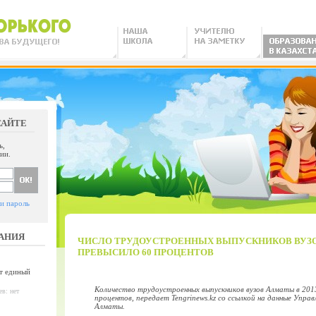
САЙТЕ
ь,
ии.
и пароль
АНИЯ
ЧИСЛО ТРУДОУСТРОЕННЫХ ВЫПУСКНИКОВ ВУЗ
ПРЕВЫСИЛО 60 ПРОЦЕНТОВ
т единый
Количество трудоустроенных выпускников вузов Алматы в 2013
в: нет
процентов, передает Tengrinews.kz со ссылкой на данные Упр
Алматы.