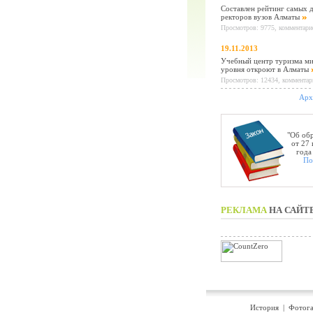
Составлен рейтинг самых 
ректоров вузов Алматы
Просмотров: 9775, комментарие
19.11.2013
Учебный центр туризма м
уровня откроют в Алматы
Просмотров: 12434, комментар
Арх
"Об об
от 27
года
По
РЕКЛАМА
НА САЙТ
История
|
Фотога