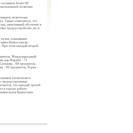
 составило более 60
я молодежной политики
лением, количество
а. Также отмечается, что
узов, окончивший обучение в
ское трудоустройство, но и
 вузов, показавших
лавил Казахстанско-
в. При этом каждый второй
роцентов, Международный
ни аль-Фараби - 71
атпаева - 68 процентов,
я - 66 процентов, Туран -
скников технического
ло трудоустроенных
ечается, что каждый третий
л в городе работу.
ников вузов Казахстана