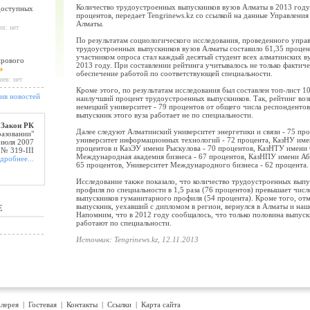
Количество трудоустроенных выпускников вузов Алматы в 2013 году
доступных
процентов, передает Tengrinews.kz со ссылкой на данные Управлени
Алматы.
в: нет
По результатам социологического исследования, проведенного управ
трудоустроенных выпускников вузов Алматы составило 61,35 процент
участником опроса стал каждый десятый студент всех алматинских в
ирового
2013 году. При составлении рейтинга учитывалось не только фактиче
обеспечение работой по соответствующей специальности.
иев: нет
Кроме этого, по результатам исследования был составлен топ-лист 10
ив новостей
наилучший процент трудоустроенных выпускников. Так, рейтинг возг
немецкий университет - 79 процентов от общего числа респонденто
выпускник этого вуза работает не по специальности.
Закон РК
Далее следуют Алматинский университет энергетики и связи - 75 п
разовании"
университет информационных технологий - 72 процента, КазНУ име
 июля 2007
процентов и КазЭУ имени Рыскулова - 70 процентов, КазНТУ имени С
 № 319-III
Международная академия бизнеса - 67 процентов, КазНПУ имени Аба
дробнее...
65 процентов, Университет Международного бизнеса - 62 процента.
Исследование также показало, что количество трудоустроенных выпу
профиля по специальности в 1,5 раза (76 процентов) превышает чис
выпускников гуманитарного профиля (54 процента). Кроме того, отм
выпускник, уехавший с дипломом в регион, вернулся в Алматы и наше
Е
Напомним, что в 2012 году сообщалось, что только половина выпуск
работают по специальности.
Источник: Tengrinews.kz, 12.11.2013
лерея
|
Гостевая
|
Контакты
|
Ссылки
|
Карта сайта